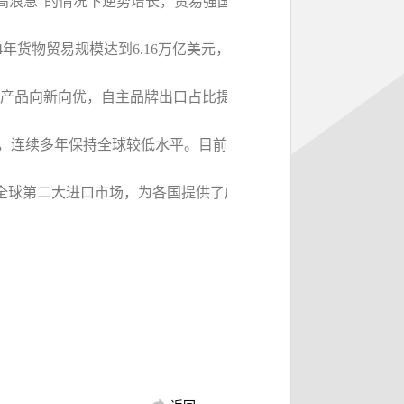
风高浪急”的情况下逆势增长，贸易强国建设取得积极成效，展现
4年货物贸易规模达到6.16万亿美元，远超商务发展规划提出的
向新向优，自主品牌出口占比提升至21.8%。贸易主体活力增强
分点，连续多年保持全球较低水平。目前，我国已与30个国家和地区
稳居全球第二大进口市场，为各国提供了广阔的市场空间和合作