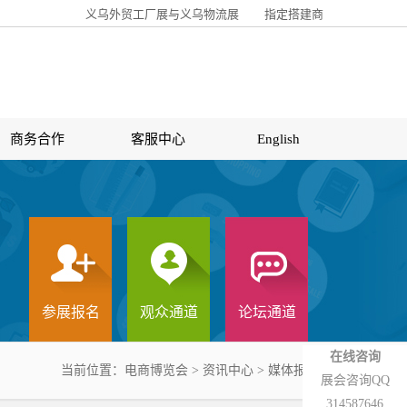
义乌外贸工厂展与义乌物流展
指定搭建商
商务合作
客服中心
English
参展报名
观众通道
论坛通道
在线咨询
当前位置：
电商博览会
> 资讯中心 >
媒体报道
展会咨询QQ
314587646